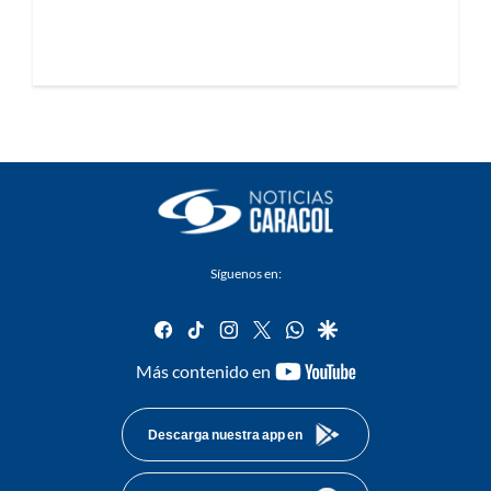
Síguenos en:
facebook
tiktok
instagram
twitter
whatsapp
google
youtube-
Más contenido en
footer
Descarga nuestra app en