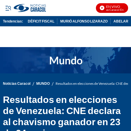
EN VIVO
Noticias Caracol En Vivo
Tendencias:
DÉFICIT FISCAL
MURIÓ ALFONSO LIZARAZO
ABELARDO
PUBLICIDAD
/
/
Noticias Caracol
MUNDO
Resultados en elecciones de Venezuela: CNE decla
Resultados en elecciones
de Venezuela: CNE declara
al chavismo ganador en 23