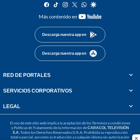
facebook
tiktok
instagram
twitter
whatsapp
google
youtube-
Más contenido en
footer
Descarga nuestra app en
Descarga nuestra app en
RED DE PORTALES
SERVICIOS CORPORATIVOS
LEGAL
El uso de este sitio web implica la aceptación de los
Términos y condiciones
y
Políticas de Tratamiento de la Información
de
CARACOL TELEVISIÓN
S.A.
Todos los Derechos Reservados D.R.A. Prohibida su reproducción
total o parcial, así como su traducción a cualquier idioma sin autorización