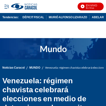
EN VIVO
Not
Tendencias:
DÉFICIT FISCAL
MURIÓ ALFONSO LIZARAZO
ABELARDO
PUBLICIDAD
/
/
Noticias Caracol
MUNDO
Venezuela: régimen chavista celebrará elecciones
Venezuela: régimen
chavista celebrará
elecciones en medio de