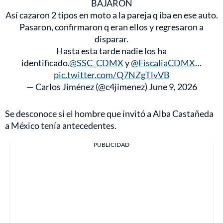
BAJARON
Así cazaron 2 tipos en moto a la pareja q iba en ese auto.
Pasaron, confirmaron q eran ellos y regresaron a
disparar.
Hasta esta tarde nadie los ha
identificado.
@SSC_CDMX
y
@FiscaliaCDMX
…
pic.twitter.com/Q7NZgTlvVB
— Carlos Jiménez (@c4jimenez)
June 9, 2026
Se desconoce si el hombre que invitó a Alba Castañeda
a México tenía antecedentes.
PUBLICIDAD