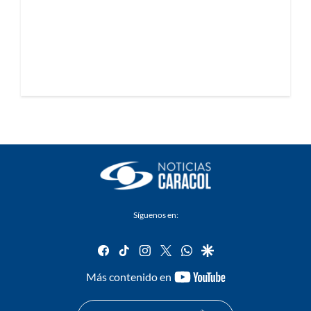
Síguenos en:
facebook
tiktok
instagram
twitter
whatsapp
google
youtube-
Más contenido en
footer