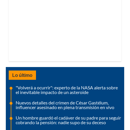
Lo último
"Volverá a ocurrir": experto de la NASA alerta sobre
el inevitable impacto de un asteroide
Nuevos detalles del crimen de César Gastélum,
influencer asesinado en plena transmisión en vivo
Un hombre guardó el cadáver de su padre para seguir
cobrando la pensión: nadie supo de su deceso