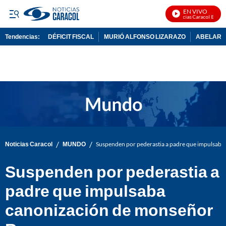
EN VIVO
Noticias Caracol En Vivo
Tendencias:
DÉFICIT FISCAL
MURIÓ ALFONSO LIZARAZO
ABELARDO
PUBLICIDAD
/
/
Noticias Caracol
MUNDO
Suspenden por pederastia a padre que impulsab
Suspenden por pederastia a
padre que impulsaba
canonización de monseñor