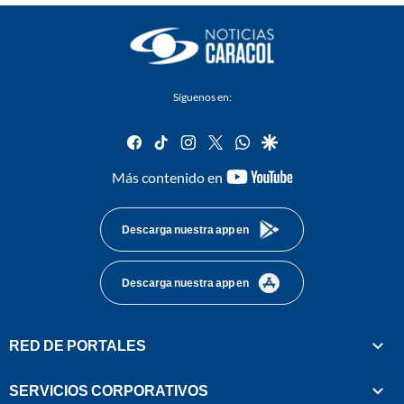
Síguenos en:
facebook
tiktok
instagram
twitter
whatsapp
google
youtube-
Más contenido en
footer
Descarga nuestra app en
Descarga nuestra app en
RED DE PORTALES
SERVICIOS CORPORATIVOS