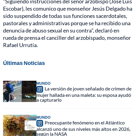
"Siguiendo instrucciones del señor arzobispo (José Luis
Escobar), les comunico que monseñor Jesús Delgado ha
sido suspendido de todas sus funciones sacerdotales,
pastorales y administrativas porque se ha recibido una
denuncia de abuso sexual en su contra", declaró en
rueda de prensa el canciller del arzobispado, monseñor
Rafael Urrutia.
Últimas Noticias
MUNDO
La versión de joven señalado de crimen de
mujer hallada en una maleta: su esposa ayudó
a capturarlo
MUNDO
Preocupante fenómeno en el Atlántico
alcanzó uno de sus niveles más altos en 2026,
según la NASA