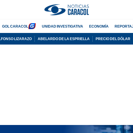
GOL CARACOL
UNIDAD INVESTIGATIVA
ECONOMÍA
REPORTA
LFONSO LIZARAZO
ABELARDO DE LA ESPRIELLA
PRECIO DEL DÓLAR
PUBLICIDAD