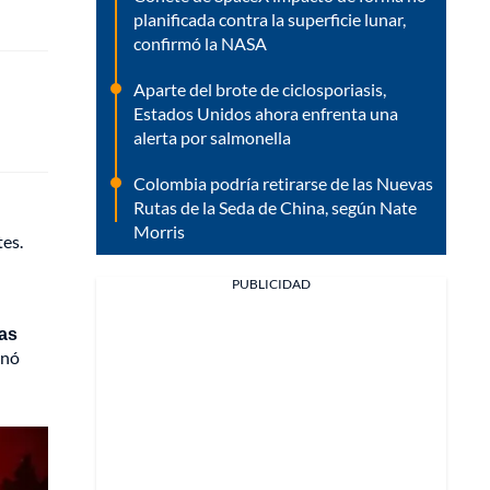
planificada contra la superficie lunar,
confirmó la NASA
Aparte del brote de ciclosporiasis,
Estados Unidos ahora enfrenta una
alerta por salmonella
Colombia podría retirarse de las Nuevas
Rutas de la Seda de China, según Nate
Morris
tes.
PUBLICIDAD
las
onó