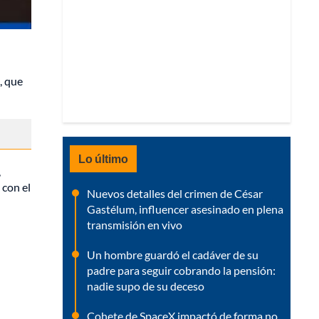
, que
Lo último
,
 con el
Nuevos detalles del crimen de César
Gastélum, influencer asesinado en plena
transmisión en vivo
Un hombre guardó el cadáver de su
padre para seguir cobrando la pensión:
nadie supo de su deceso
Cohete de SpaceX impactó de forma no