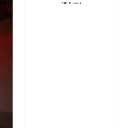
PUBLICIDAD
Facebook
X
Whatsapp
Copiar enlace
Telegram
LinkedIn