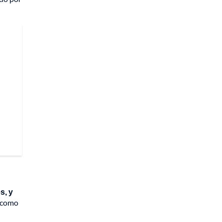
s, y
s como