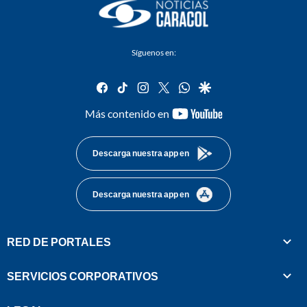
Síguenos en:
facebook
tiktok
instagram
twitter
whatsapp
google
youtube-
Más contenido en
footer
Descarga nuestra app en
Descarga nuestra app en
RED DE PORTALES
SERVICIOS CORPORATIVOS