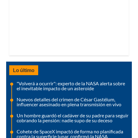
Lo último
"Volverá a ocurrir": experto de la NASA alerta sobre
el inevitable impacto de un asteroide
Nuevos detalles del crimen de César Gastélum,
influencer asesinado en plena transmisión en vivo
Un hombre guardó el cadáver de su padre para seguir
cobrando la pensión: nadie supo de su deceso
Cohete de SpaceX impactó de forma no planificada
contra la superficie lunar, confirmó la NASA