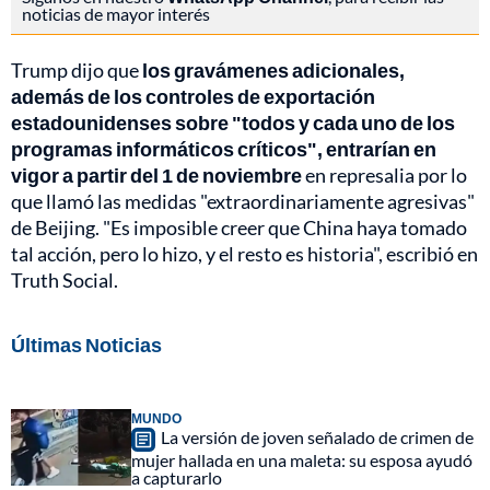
noticias de mayor interés
Trump dijo que
los gravámenes adicionales,
además de los controles de exportación
estadounidenses sobre "todos y cada uno de los
programas informáticos críticos", entrarían en
vigor a partir del 1 de noviembre
en represalia por lo
que llamó las medidas "extraordinariamente agresivas"
de Beijing. "Es imposible creer que China haya tomado
tal acción, pero lo hizo, y el resto es historia", escribió en
Truth Social.
Últimas Noticias
MUNDO
La versión de joven señalado de crimen de
mujer hallada en una maleta: su esposa ayudó
a capturarlo