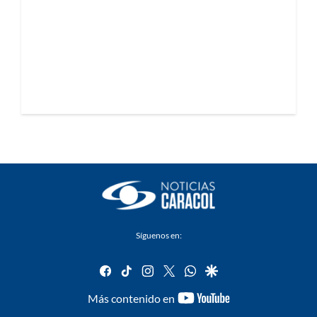
Síguenos en:
facebook
tiktok
instagram
twitter
whatsapp
google
youtube-
Más contenido en
footer