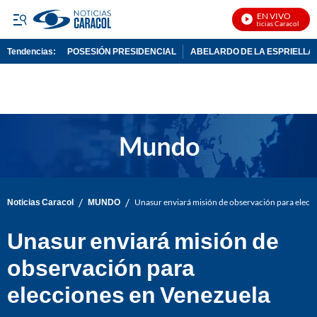
EN VIVO
Noticias Caracol En Vi
Tendencias:
POSESIÓN PRESIDENCIAL
ABELARDO DE LA ESPRIELLA
PUBLICIDAD
/
/
Noticias Caracol
MUNDO
Unasur enviará misión de observación para elecc
Unasur enviará misión de
observación para
elecciones en Venezuela