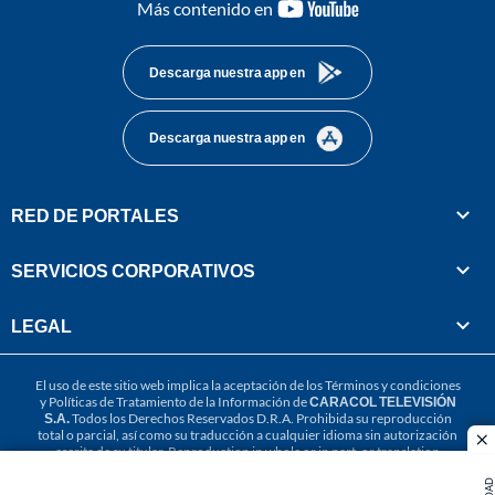
youtube-
Más contenido en
footer
Descarga nuestra app en
Descarga nuestra app en
RED DE PORTALES
SERVICIOS CORPORATIVOS
LEGAL
El uso de este sitio web implica la aceptación de los
Términos y condiciones
y
Políticas de Tratamiento de la Información
de
CARACOL TELEVISIÓN
S.A.
Todos los Derechos Reservados D.R.A. Prohibida su reproducción
total o parcial, así como su traducción a cualquier idioma sin autorización
cl
escrita de su titular. Reproduction in whole or in part, or translation
without written permission is prohibited. All rights reserved 2025.