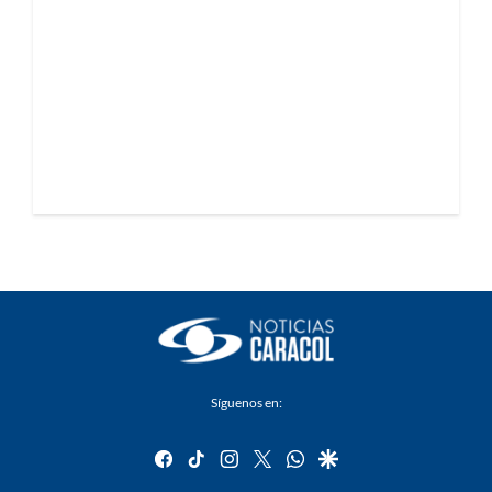
Síguenos en:
facebook
tiktok
instagram
twitter
whatsapp
google