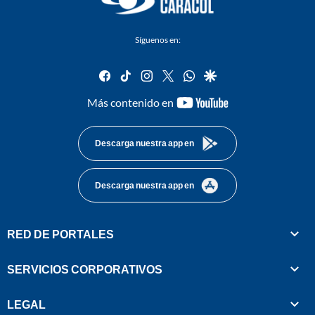
Síguenos en:
facebook
tiktok
instagram
twitter
whatsapp
google
youtube-
Más contenido en
footer
Descarga nuestra app en
Descarga nuestra app en
RED DE PORTALES
SERVICIOS CORPORATIVOS
LEGAL