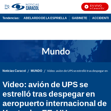
EN VIVO
Noticias Caracol En Vivo
Tendencias:
ABELARDO DE LA ESPRIELLA
GABINETE
ACCIDENTE 
PUBLICIDAD
/
/
Noticias Caracol
MUNDO
Video: avión de UPS se estrelló tras despegar en 
Video: avión de UPS se
estrelló tras despegar en
aeropuerto internacional de