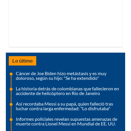
Lo último
Cáncer de Joe Biden hizo metástasis y es muy
doloroso, según su hijo: "Se ha extendido"
La historia detrás de colombianas que fallecieron en
accidente de helicóptero en Río de Janeiro
Así recordaba Messi a su papá, quien falleció tras
luchar contra larga enfermedad: "Lo disfrutaba"
Informes policiales revelan supuestas amenazas de
muerte contra Lionel Messi en Mundial de EE. UU.