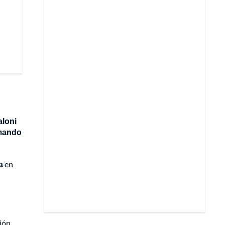
aloni
 mando
a
en
ción