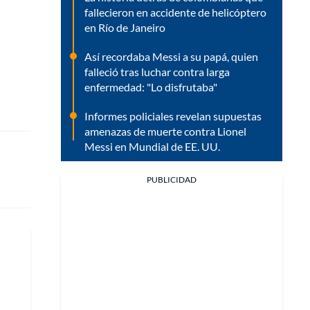
fallecieron en accidente de helicóptero
en Río de Janeiro
Así recordaba Messi a su papá, quien
falleció tras luchar contra larga
enfermedad: "Lo disfrutaba"
Informes policiales revelan supuestas
amenazas de muerte contra Lionel
Messi en Mundial de EE. UU.
PUBLICIDAD