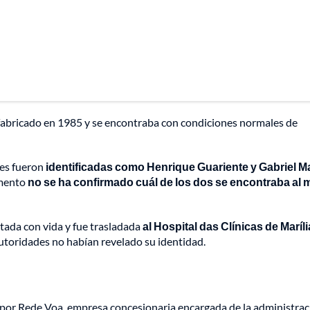
e fabricado en 1985 y se encontraba con condiciones normales de
les fueron
identificadas como Henrique Guariente y Gabriel M
omento
no se ha confirmado cuál de los dos se encontraba al
atada con vida y fue trasladada
al Hospital das Clínicas de Maríli
 autoridades no habían revelado su identidad.
y por Rede Voa, empresa concesionaria encargada de la administra