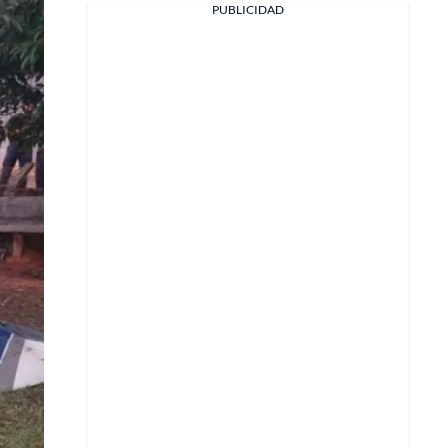
PUBLICIDAD
Facebook
X
Whatsapp
Copiar enlace
Telegram
LinkedIn