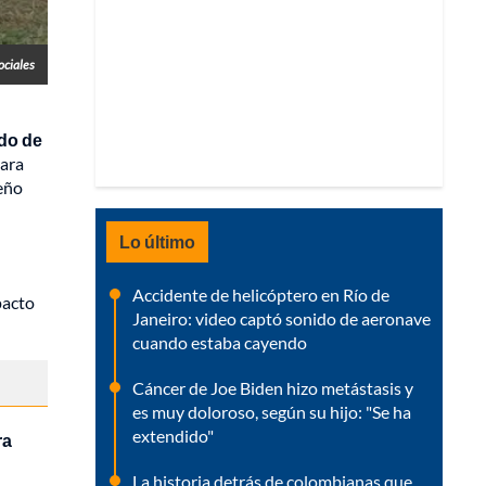
ociales
ldo de
iara
leño
Lo último
Accidente de helicóptero en Río de
pacto
Janeiro: video captó sonido de aeronave
cuando estaba cayendo
Cáncer de Joe Biden hizo metástasis y
es muy doloroso, según su hijo: "Se ha
extendido"
ra
La historia detrás de colombianas que