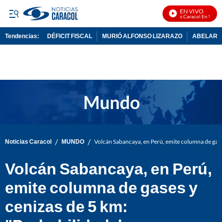
EN VIVO
Noticias Caracol En Vivo
Tendencias:
DÉFICIT FISCAL
MURIÓ ALFONSO LIZARAZO
ABELARDO
PUBLICIDAD
/
/
Noticias Caracol
MUNDO
Volcán Sabancaya, en Perú, emite columna de gase
Volcán Sabancaya, en Perú,
emite columna de gases y
cenizas de 5 km: