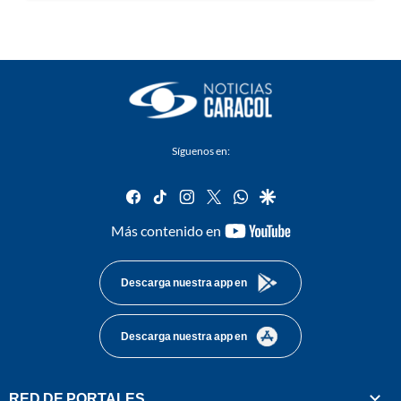
Síguenos en:
facebook
tiktok
instagram
twitter
whatsapp
google
youtube-
Más contenido en
footer
Descarga nuestra app en
Descarga nuestra app en
RED DE PORTALES