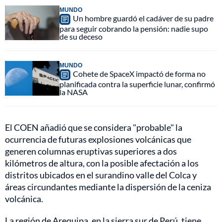
MUNDO
Un hombre guardó el cadáver de su padre
para seguir cobrando la pensión: nadie supo
de su deceso
MUNDO
Cohete de SpaceX impactó de forma no
planificada contra la superficie lunar, confirmó
la NASA
El COEN añadió que se considera "probable" la
ocurrencia de futuras explosiones volcánicas que
generen columnas eruptivas superiores a dos
kilómetros de altura, con la posible afectación a los
distritos ubicados en el surandino valle del Colca y
áreas circundantes mediante la dispersión de la ceniza
volcánica.
La región de Arequipa, en la sierra sur de Perú, tiene