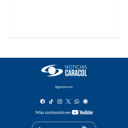
Síguenos en:
facebook
tiktok
instagram
twitter
whatsapp
google
youtube-
Más contenido en
footer