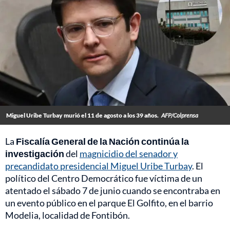
Miguel Uribe Turbay murió el 11 de agosto a los 39 años.
AFP/Colprensa
La
Fiscalía General de la Nación continúa la
investigación
del
magnicidio del senador y
precandidato presidencial Miguel Uribe Turbay
. El
político del Centro Democrático fue víctima de un
atentado el sábado 7 de junio cuando se encontraba en
un evento público en el parque El Golfito, en el barrio
Modelia, localidad de Fontibón.