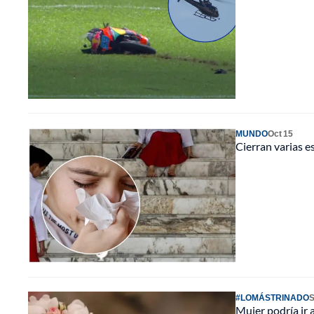
MUNDO
Oct 15
Cierran varias e
#LOMÁSTRINADO
S
Mujer podría ir a