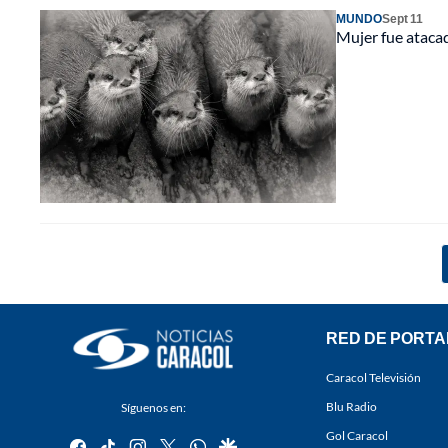
MUNDO
Sept 11
Mujer fue atacad
RED DE PORTA
Caracol Televisión
Blu Radio
Síguenos en:
Gol Caracol
facebook
tiktok
instagram
twitter
whatsapp
google