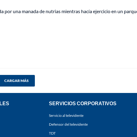
a por una manada de nutrias mientras hacía ejercicio en un parqu
CARGAR MÁS
LES
SERVICIOS CORPORATIVOS
Servicio al televidente
Defensor del televidente
TDT