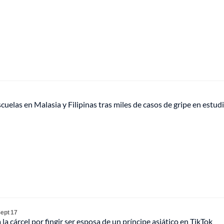
scuelas en Malasia y Filipinas tras miles de casos de gripe en estud
ept 17
 la cárcel por fingir ser esposa de un príncipe asiático en TikTok