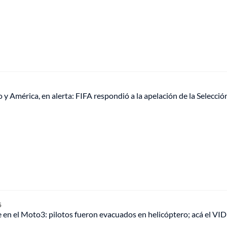
y América, en alerta: FIFA respondió a la apelación de la Selecció
5
 en el Moto3: pilotos fueron evacuados en helicóptero; acá el VI