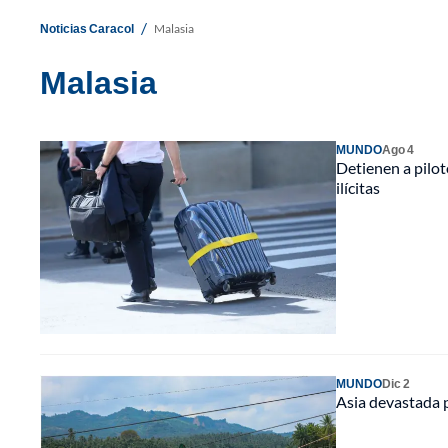
/
Noticias Caracol
Malasia
Malasia
MUNDO
Ago 4
Detienen a pilo
ilícitas
MUNDO
Dic 2
Asia devastada p