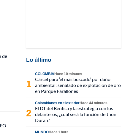
n de
Lo último
COLOMBIA
Hace 10 minutos
Cárcel para ‘el más buscado’ por daño
ambiental: señalado de explotación de oro
en Parque Farallones
Colombianos en el exterior
Hace 44 minutos
El DT del Benfica y la estrategia con los
delanteros; ¿cuál será la función de Jhon
Durán?
DEO
MUNDO
Hace 1 hora