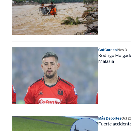
Gol Caracol
Nov 3
Rodrigo Holgado 
Malasia
Más Deportes
Oct 2
Fuerte accidente