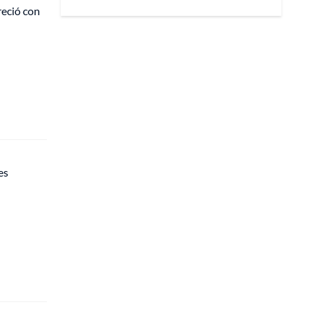
reció con
es