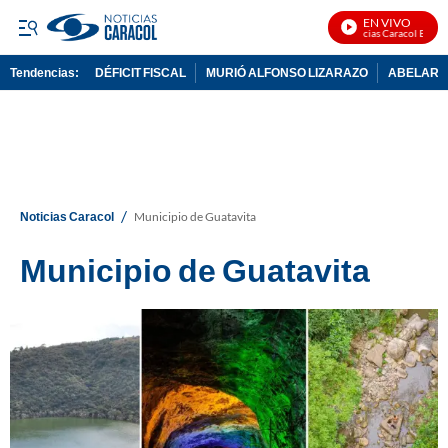
EN VIVO
Noticias Caracol En Vivo
Tendencias:
DÉFICIT FISCAL
MURIÓ ALFONSO LIZARAZO
ABELARDO
PUBLICIDAD
/
Noticias Caracol
Municipio de Guatavita
Municipio de Guatavita