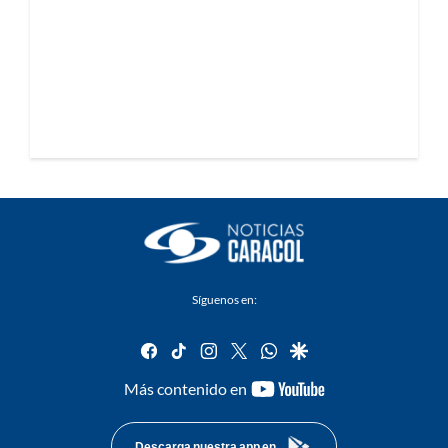
Síguenos en:
facebook
tiktok
instagram
twitter
whatsapp
google
youtube-
Más contenido en
footer
Descarga nuestra app en