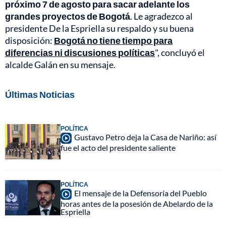
próximo 7 de agosto para sacar adelante los
grandes proyectos de Bogotá
. Le agradezco al
presidente De la Espriella su respaldo y su buena
disposición:
Bogotá no tiene tiempo para
diferencias ni discusiones políticas
", concluyó el
alcalde Galán en su mensaje.
Últimas Noticias
POLÍTICA
Gustavo Petro deja la Casa de Nariño: así
fue el acto del presidente saliente
POLÍTICA
El mensaje de la Defensoría del Pueblo
horas antes de la posesión de Abelardo de la
Espriella