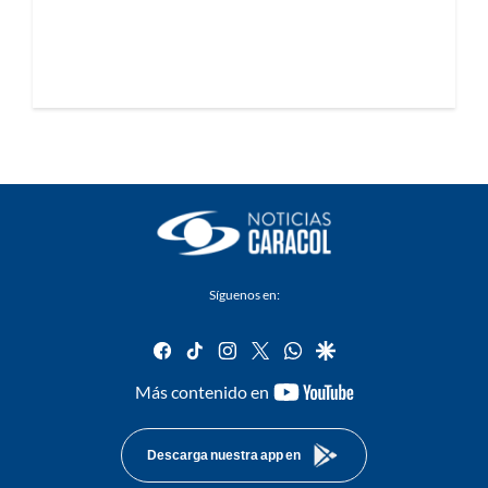
Síguenos en:
facebook
tiktok
instagram
twitter
whatsapp
google
youtube-
Más contenido en
footer
Descarga nuestra app en