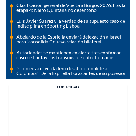
Clasificación general de Vuelta a Burgos 2026, tras la
etapa 4; Nairo Quintana no desentonó
Luis Javier Suárez y la verdad de su supuesto caso de
indisciplina en Sporting Lisboa
Abelardo de la Espriella enviará delegación a Israel
para “consolidar” nueva relación bilateral
Autoridades se mantienen en alerta tras confirmar
caso de hantavirus transmisible entre humanos
"Comienza el verdadero desafío: cumplirle a
Colombia": De la Espriella horas antes de su posesión
PUBLICIDAD