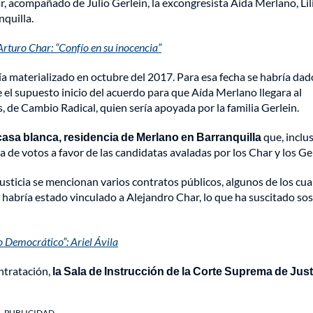
, acompañado de Julio Gerlein, la excongresista Aída Merlano, Lil
nquilla.
rturo Char: “Confío en su inocencia”
a materializado en octubre del 2017. Para esa fecha se habría da
e el supuesto inicio del acuerdo para que Aída Merlano llegara al
, de Cambio Radical, quien sería apoyada por la familia Gerlein.
asa blanca, residencia de Merlano en Barranquilla
que, inclus
 de votos a favor de las candidatas avaladas por los Char y los Ger
sticia se mencionan varios contratos públicos, algunos de los cua
ue habría estado vinculado a Alejandro Char, lo que ha suscitado s
ro Democrático”: Ariel Ávila
ntratación,
la Sala de Instrucción de la Corte Suprema de Just
PUBLICIDAD