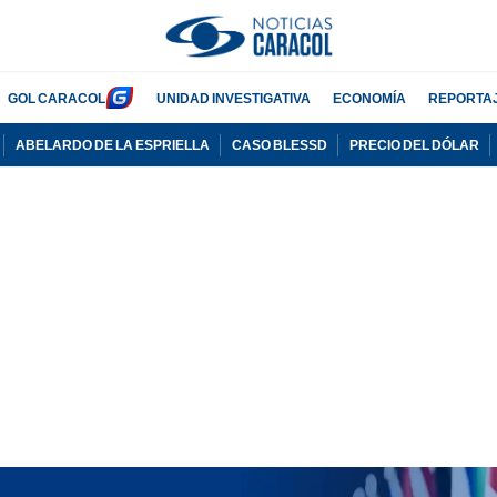
GOL CARACOL
UNIDAD INVESTIGATIVA
ECONOMÍA
REPORTA
ABELARDO DE LA ESPRIELLA
CASO BLESSD
PRECIO DEL DÓLAR
PUBLICIDAD