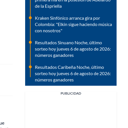
de la Espriella
Kraken Sinfónico arranca gira por
Colombia: "Elkin sigue haciendo música
con nosotros"
Resultados Sinuano Noche, último
sorteo hoy jueves 6 de agosto de 2026:
números ganadores
Resultados Caribeña Noche, último
sorteo hoy jueves 6 de agosto de 2026:
números ganadores
PUBLICIDAD
que