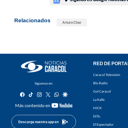
Relacionados
Arturo Char
RED DE PORTA
Caracol Televisión
Blu Radio
Síguenos en:
Gol Caracol
facebook
tiktok
instagram
twitter
whatsapp
google
La Kalle
youtube-
Más contenido en
HJCK
footer
DiTu
Descarga nuestra app en
El Espectador