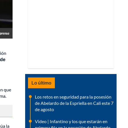
prensa
sión
 de
Lo último
ón que
ema.
Los retos en seguridad para la posesión
de Abelardo de la Espriella en Cali este 7
de agosto
Video | Infantino y los que estarán en
úa la
primera fila en la posesión de Abelardo