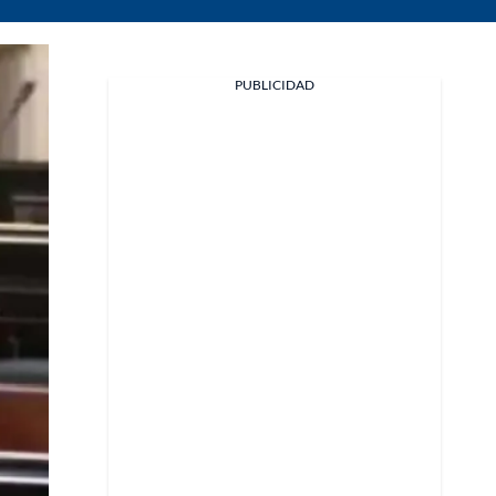
PUBLICIDAD
Facebook
X
Whatsapp
Copiar enlace
Telegram
LinkedIn