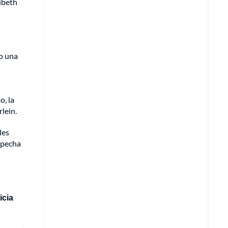
ibeth
do una
o, la
lein.
les
ospecha
icia