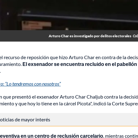
Arturo Char es investigado por delitos electorales
Col
el recurso de reposición que hizo Arturo Char en contra de la deci
guramiento.
El exsenador se encuentra recluido en el pabellón
.
uro: “Lo tendremos con nosotros”
ión que presentó el exsenador Arturo Char Chaljub contra la decisi
iento y que hoy lo tiene en la cárcel Picota", indicó la Corte Supr
 noticias de mayor interés
ventiva en un centro de reclusión carcelario
, mientras contin