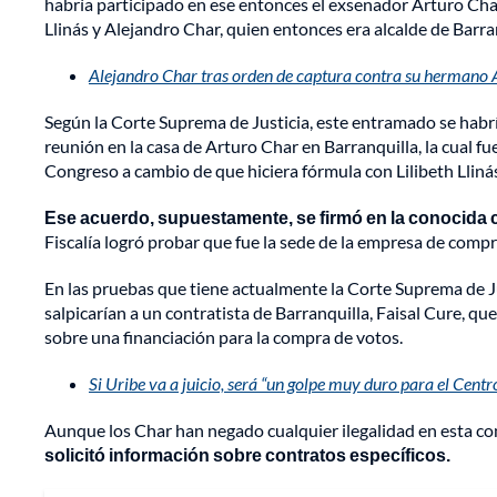
habría participado en ese entonces el exsenador Arturo Char
Llinás y Alejandro Char, quien entonces era alcalde de Barra
Alejandro Char tras orden de captura contra su hermano A
Según la Corte Suprema de Justicia, este entramado se habrí
reunión en la casa de Arturo Char en Barranquilla, la cual fu
Congreso a cambio de que hiciera fórmula con Lilibeth Llinás
Ese acuerdo, supuestamente, se firmó en la conocida c
Fiscalía logró probar que fue la sede de la empresa de compra
En las pruebas que tiene actualmente la Corte Suprema de Ju
salpicarían a un contratista de Barranquilla, Faisal Cure, q
sobre una financiación para la compra de votos.
Si Uribe va a juicio, será “un golpe muy duro para el Cent
Aunque los Char han negado cualquier ilegalidad en esta co
solicitó información sobre contratos específicos.