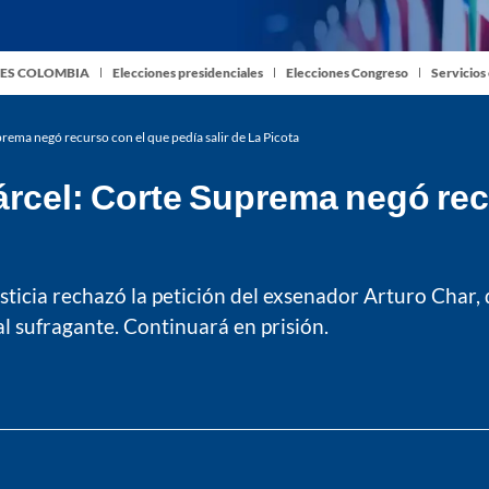
ES COLOMBIA
Elecciones presidenciales
Elecciones Congreso
Servicios
prema negó recurso con el que pedía salir de La Picota
árcel: Corte Suprema negó rec
sticia rechazó la petición del exsenador Arturo Char, 
l sufragante. Continuará en prisión.