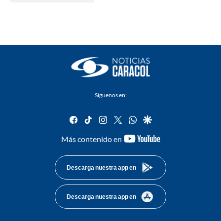
Síguenos en:
facebook
tiktok
instagram
twitter
whatsapp
google
youtube-
Más contenido en
footer
Descarga nuestra app en
Descarga nuestra app en