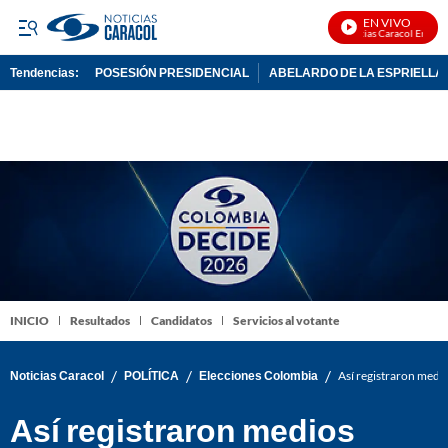
EN VIVO
Noticias Caracol En Vivo
Tendencias:
POSESIÓN PRESIDENCIAL
ABELARDO DE LA ESPRIELLA
PUBLICIDAD
INICIO
Resultados
Candidatos
Servicios al votante
/
/
/
Noticias Caracol
POLÍTICA
Elecciones Colombia
Así registraron medi
Así registraron medios