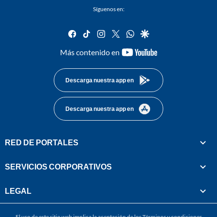
Síguenos en:
facebook
tiktok
instagram
twitter
whatsapp
google
youtube-
Más contenido en
footer
Descarga nuestra app en
Descarga nuestra app en
RED DE PORTALES
SERVICIOS CORPORATIVOS
LEGAL
El uso de este sitio web implica la aceptación de los
Términos y condiciones