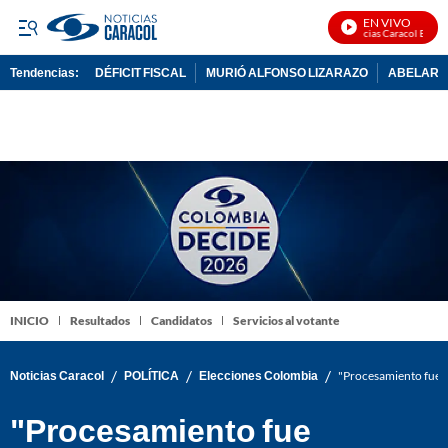
EN VIVO
Noticias Caracol En Viv
Tendencias:
DÉFICIT FISCAL
MURIÓ ALFONSO LIZARAZO
ABELARDO
PUBLICIDAD
INICIO
Resultados
Candidatos
Servicios al votante
/
/
/
Noticias Caracol
POLÍTICA
Elecciones Colombia
"Procesamiento fue i
"Procesamiento fue