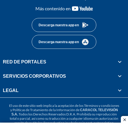
youtube-
Más contenido en
footer
Descarga nuestra app en
Descarga nuestra app en
RED DE PORTALES
SERVICIOS CORPORATIVOS
LEGAL
El uso de este sitio web implica la aceptación de los
Términos y condiciones
y
Políticas de Tratamiento de la Información
de
CARACOL TELEVISIÓN
S.A.
Todos los Derechos Reservados D.R.A. Prohibida su reproducción
total o parcial, así como su traducción a cualquier idioma sin autorización
cl
escrita de su titular. Reproduction in whole or in part, or translation
without written permission is prohibited. All rights reserved 2025.