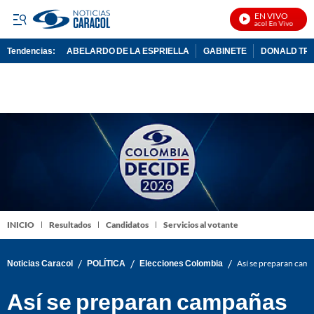
EN VIVO
Noticias Caracol En Vivo
Tendencias:
ABELARDO DE LA ESPRIELLA
GABINETE
DONALD TR
PUBLICIDAD
INICIO
Resultados
Candidatos
Servicios al votante
/
/
/
Noticias Caracol
POLÍTICA
Elecciones Colombia
Así se preparan campa
Así se preparan campañas