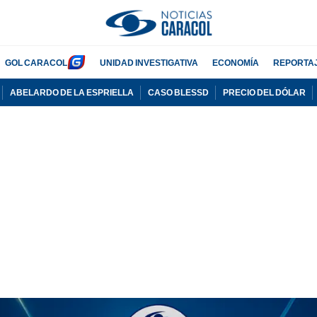
GOL CARACOL
UNIDAD INVESTIGATIVA
ECONOMÍA
REPORTA
ABELARDO DE LA ESPRIELLA
CASO BLESSD
PRECIO DEL DÓLAR
PUBLICIDAD