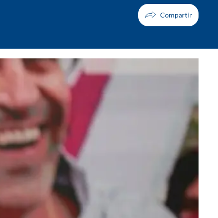
Facebook
X
Whatsapp
Copiar enlace
Telegram
LinkedIn