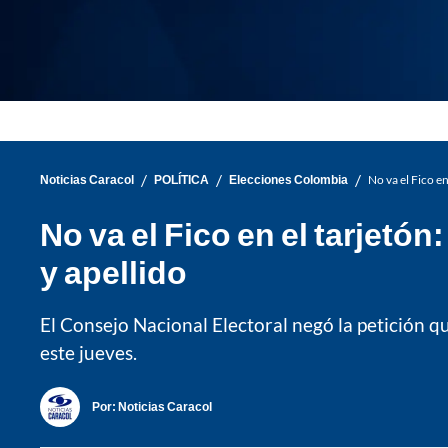
/
/
/
Noticias Caracol
POLÍTICA
Elecciones Colombia
No va el Fico e
No va el Fico en el tarjetó
y apellido
El Consejo Nacional Electoral negó la petición 
este jueves.
Por:
Noticias Caracol