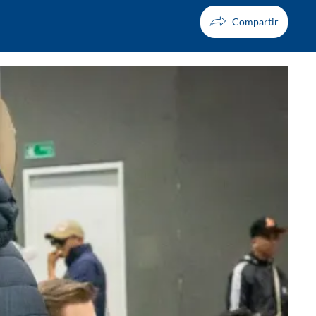
Facebook
X
Whatsapp
Copiar enlace
Telegram
LinkedIn