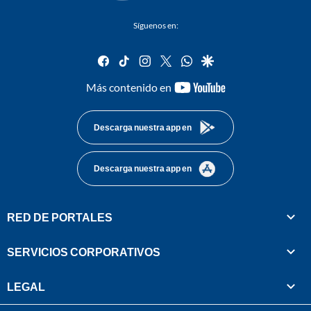
Síguenos en:
facebook
tiktok
instagram
twitter
whatsapp
google
youtube-
Más contenido en
footer
Descarga nuestra app en
Descarga nuestra app en
RED DE PORTALES
SERVICIOS CORPORATIVOS
LEGAL