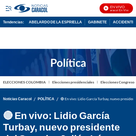
EN VIVO
Noticias Caracol En Vivo
Tendencias:
ABELARDO DE LA ESPRIELLA
GABINETE
ACCIDENTE 
PUBLICIDAD
ELECCIONES COLOMBIA
Elecciones presidenciales
Elecciones Congreso
/
/
Noticias Caracol
POLÍTICA
🔴 En vivo: Lidio García Turbay, nuevo presiden
🔴 En vivo: Lidio García
Turbay, nuevo presidente