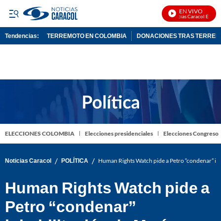
EN VIVO
Noticias Caracol En Vivo
Tendencias:
TERREMOTO EN COLOMBIA
DONACIONES TRAS TERRE
PUBLICIDAD
ELECCIONES COLOMBIA
Elecciones presidenciales
Elecciones Congreso
/
/
Noticias Caracol
POLÍTICA
Human Rights Watch pide a Petro “condenar” in
Human Rights Watch pide a
Petro “condenar”