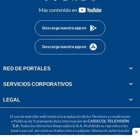
youtube-
Más contenido en
footer
Descarga nuestra app en
Descarga nuestra app en
RED DE PORTALES
SERVICIOS CORPORATIVOS
LEGAL
El uso de este sitio web implica la aceptación de los
Términos y condiciones
y
Políticas de Tratamiento de la Información
de
CARACOL TELEVISIÓN
S.A.
Todos los Derechos Reservados D.R.A. Prohibida su reproducción
total o parcial, así como su traducción a cualquier idioma sin autorización
cl
escrita de su titular. Reproduction in whole or in part, or translation
without written permission is prohibited. All rights reserved 2025.