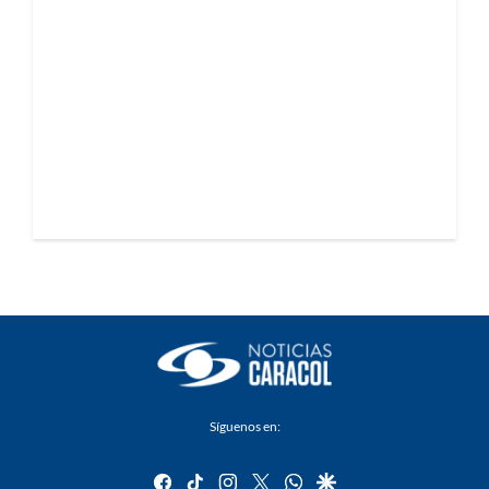
Síguenos en:
facebook
tiktok
instagram
twitter
whatsapp
google