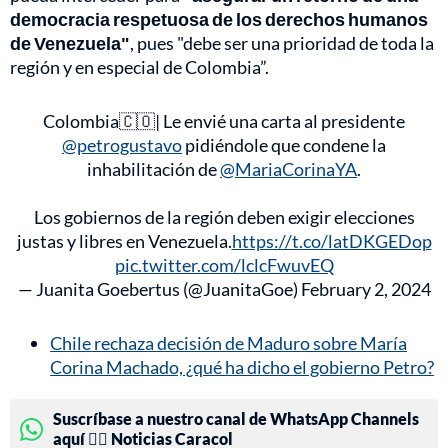
democracia respetuosa de los derechos humanos
de Venezuela"
, pues "debe ser una prioridad de toda la
región y en especial de Colombia”.
Colombia🇨🇴| Le envié una carta al presidente
@petrogustavo
pidiéndole que condene la
inhabilitación de
@MariaCorinaYA
.
Los gobiernos de la región deben exigir elecciones
justas y libres en Venezuela.
https://t.co/latDKGEDop
pic.twitter.com/lclcFwuvEQ
— Juanita Goebertus (@JuanitaGoe)
February 2, 2024
Chile rechaza decisión de Maduro sobre María
Corina Machado, ¿qué ha dicho el gobierno Petro?
Suscríbase a nuestro canal de WhatsApp Channels
aquí 👉🏻 Noticias Caracol