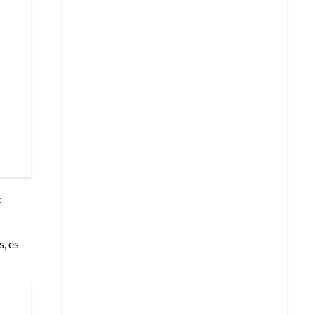
:
s, es