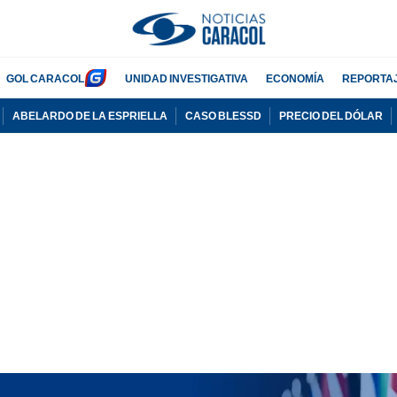
GOL CARACOL
UNIDAD INVESTIGATIVA
ECONOMÍA
REPORTA
ABELARDO DE LA ESPRIELLA
CASO BLESSD
PRECIO DEL DÓLAR
PUBLICIDAD