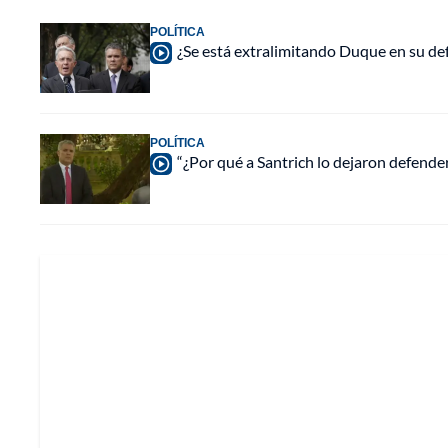
POLÍTICA
¿Se está extralimitando Duque en su def
POLÍTICA
“¿Por qué a Santrich lo dejaron defender