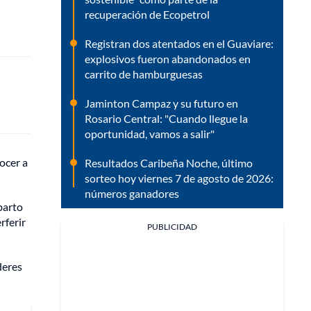
recuperación de Ecopetrol
Registran dos atentados en el Guaviare:
explosivos fueron abandonados en
carrito de hamburguesas
Jaminton Campaz y su futuro en
Rosario Central: "Cuando llegue la
oportunidad, vamos a salir"
ocer a
Resultados Caribeña Noche, último
sorteo hoy viernes 7 de agosto de 2026:
números ganadores
parto
rferir
PUBLICIDAD
deres