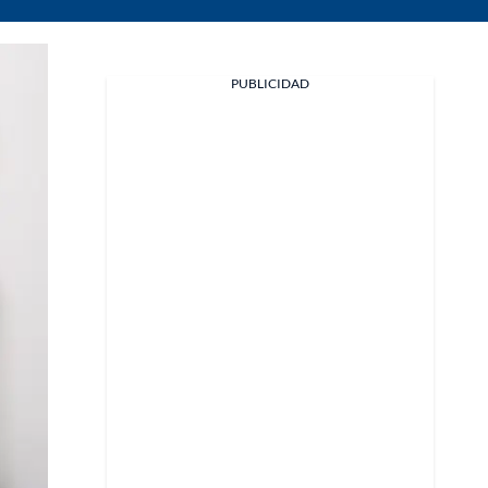
PUBLICIDAD
Facebook
X
Whatsapp
Copiar enlace
Telegram
LinkedIn