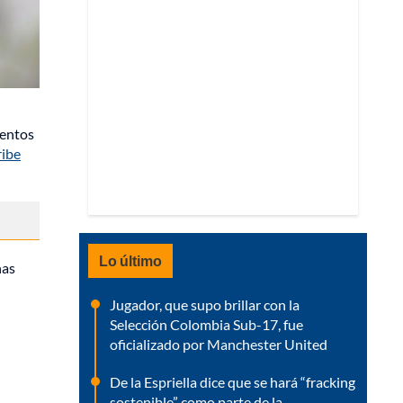
ientos
ribe
Lo último
nas
Jugador, que supo brillar con la
Selección Colombia Sub-17, fue
oficializado por Manchester United
De la Espriella dice que se hará “fracking
sostenible” como parte de la