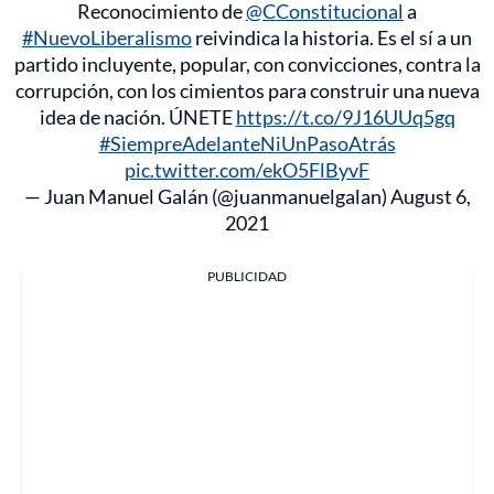
Reconocimiento de
@CConstitucional
a
#NuevoLiberalismo
reivindica la historia. Es el sí a un
partido incluyente, popular, con convicciones, contra la
corrupción, con los cimientos para construir una nueva
idea de nación. ÚNETE
https://t.co/9J16UUq5gq
#SiempreAdelanteNiUnPasoAtrás
pic.twitter.com/ekO5FlByvF
— Juan Manuel Galán (@juanmanuelgalan)
August 6,
2021
PUBLICIDAD