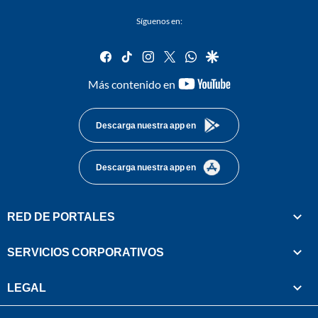
Síguenos en:
facebook
tiktok
instagram
twitter
whatsapp
google
youtube-
Más contenido en
footer
Descarga nuestra app en
Descarga nuestra app en
RED DE PORTALES
SERVICIOS CORPORATIVOS
LEGAL