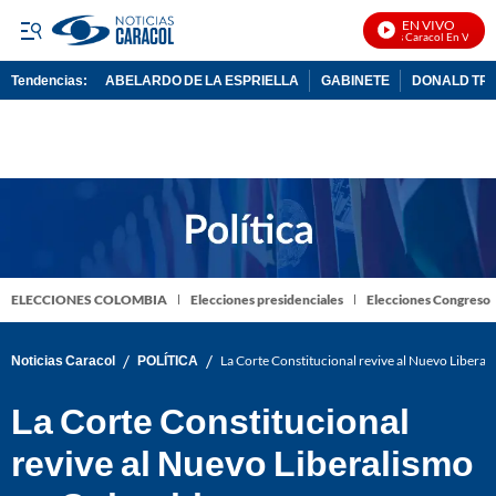
EN VIVO
Noticias Caracol En Vivo
Tendencias:
ABELARDO DE LA ESPRIELLA
GABINETE
DONALD TR
PUBLICIDAD
ELECCIONES COLOMBIA
Elecciones presidenciales
Elecciones Congreso
/
/
Noticias Caracol
POLÍTICA
La Corte Constitucional revive al Nuevo Libera
La Corte Constitucional
revive al Nuevo Liberalismo