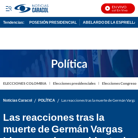
EN VIVO
Noticias Caracol En Vivo
Tendencias:
POSESIÓN PRESIDENCIAL
ABELARDO DE LA ESPRIELLA
PUBLICIDAD
ELECCIONES COLOMBIA
Elecciones presidenciales
Elecciones Congreso
/
/
Noticias Caracol
POLÍTICA
Las reacciones tras la muerte de Germán Vargas 
Las reacciones tras la
muerte de Germán Vargas