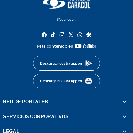
Síguenos en:
facebook
tiktok
instagram
twitter
whatsapp
google
youtube-
Más contenido en
footer
Descarga nuestra app en
Descarga nuestra app en
RED DE PORTALES
SERVICIOS CORPORATIVOS
LEGAL