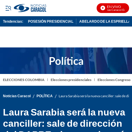
EN VIVO
Noticias Caracol En Vivo
Tendencias:
POSESIÓN PRESIDENCIAL
ABELARDO DE LA ESPRIELLA
PUBLICIDAD
ELECCIONES COLOMBIA
Elecciones presidenciales
Elecciones Congreso
/
/
Noticias Caracol
POLÍTICA
Laura Sarabia será la nueva canciller: sale de d
Laura Sarabia será la nueva
canciller: sale de dirección