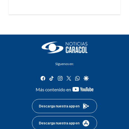
Síguenos en:
facebook
tiktok
instagram
twitter
whatsapp
google
youtube-
Más contenido en
footer
Descarga nuestra app en
Descarga nuestra app en