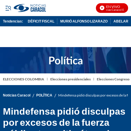
EN VIVO
Noticias Caracol En Vivo
Tendencias:
DÉFICIT FISCAL
MURIÓ ALFONSO LIZARAZO
ABELARDO
PUBLICIDAD
ELECCIONES COLOMBIA
Elecciones presidenciales
Elecciones Congreso
/
/
Noticias Caracol
POLÍTICA
Mindefensa pidió disculpas por excesos de la fue
Mindefensa pidió disculpas
por excesos de la fuerza