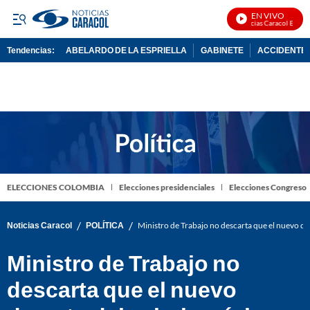
EN VIVO
Noticias Caracol En Vivo
Tendencias:
ABELARDO DE LA ESPRIELLA
GABINETE
ACCIDENTE 
PUBLICIDAD
ELECCIONES COLOMBIA
Elecciones presidenciales
Elecciones Congreso
/
/
Noticias Caracol
POLÍTICA
Ministro de Trabajo no descarta que el nuevo de
Ministro de Trabajo no
descarta que el nuevo