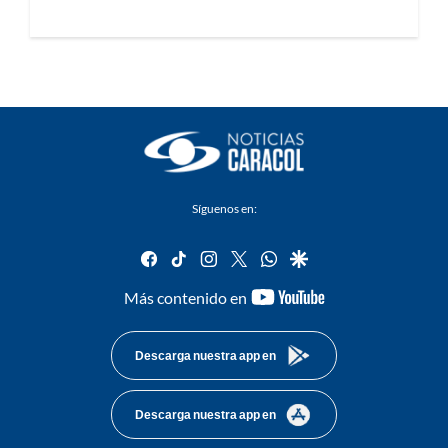
Síguenos en:
facebook
tiktok
instagram
twitter
whatsapp
google
youtube-
Más contenido en
footer
Descarga nuestra app en
Descarga nuestra app en