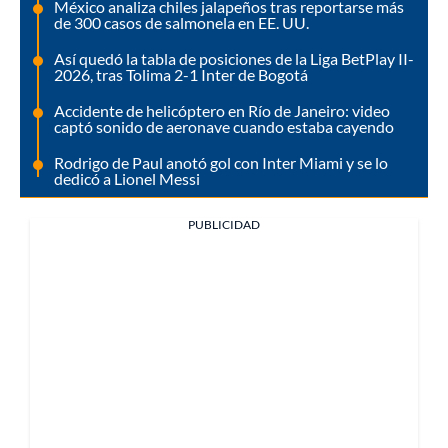
México analiza chiles jalapeños tras reportarse más
de 300 casos de salmonela en EE. UU.
Así quedó la tabla de posiciones de la Liga BetPlay II-
2026, tras Tolima 2-1 Inter de Bogotá
Accidente de helicóptero en Río de Janeiro: video
captó sonido de aeronave cuando estaba cayendo
Rodrigo de Paul anotó gol con Inter Miami y se lo
dedicó a Lionel Messi
PUBLICIDAD