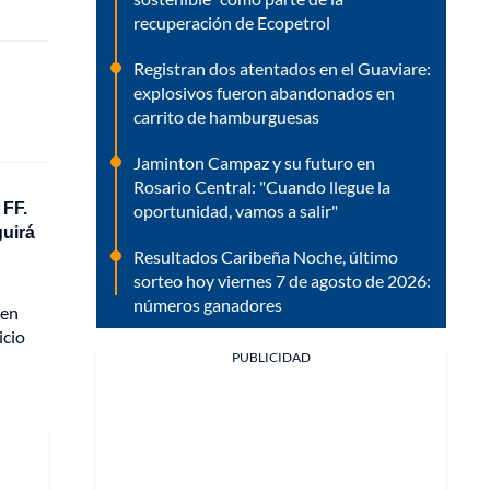
recuperación de Ecopetrol
Registran dos atentados en el Guaviare:
explosivos fueron abandonados en
carrito de hamburguesas
Jaminton Campaz y su futuro en
Rosario Central: "Cuando llegue la
 FF.
oportunidad, vamos a salir"
guirá
Resultados Caribeña Noche, último
sorteo hoy viernes 7 de agosto de 2026:
números ganadores
 en
icio
PUBLICIDAD