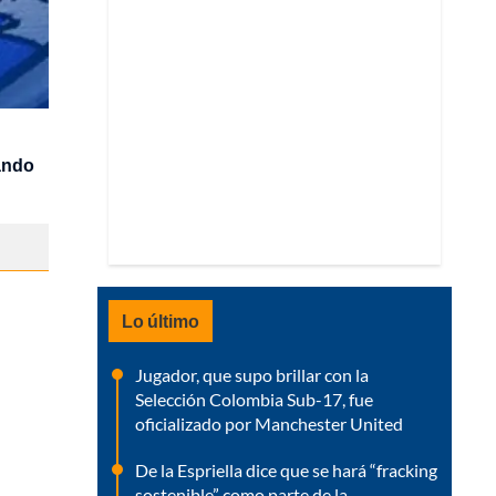
ando
Lo último
Jugador, que supo brillar con la
Selección Colombia Sub-17, fue
oficializado por Manchester United
De la Espriella dice que se hará “fracking
sostenible” como parte de la