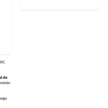
ARC
al de
mbién
luego