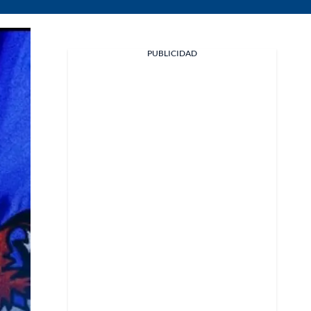
PUBLICIDAD
Facebook
X
Whatsapp
Copiar enlace
Telegram
LinkedIn