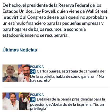
De hecho, el presidente de la Reserva Federal de los
Estados Unidos, Jay Powell, quien viene de Wall Street,
le advirtió al Congreso de ese país que si no aprobaban
un estímulo financiero para las pequeñas empresas y
para hogares de bajos recursos la economía
estadounidense no se recuperaría.
Últimas Noticias
POLÍTICA
Carlos Suárez, estratega de campaña de
De la Espriella, habla de cómo ganaron: “No
hay secreto”
POLÍTICA
Detalles de la banda presidencial para la
posesión de Abelardo de la Espriella: "Es un
privilegio"