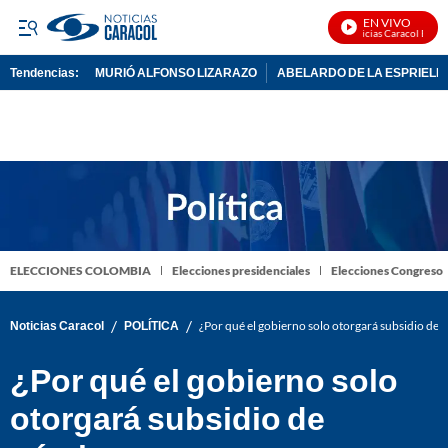
EN VIVO
Noticias Caracol En Viv
Tendencias:
MURIÓ ALFONSO LIZARAZO
ABELARDO DE LA ESPRIELL
PUBLICIDAD
ELECCIONES COLOMBIA
Elecciones presidenciales
Elecciones Congreso
/
/
Noticias Caracol
POLÍTICA
¿Por qué el gobierno solo otorgará subsidio de
¿Por qué el gobierno solo
otorgará subsidio de