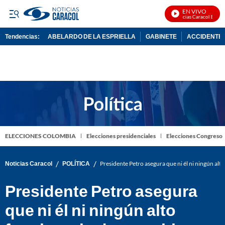
EN VIVO
Noticias Caracol En Vivo
Tendencias:
ABELARDO DE LA ESPRIELLA
GABINETE
ACCIDENTE 
PUBLICIDAD
ELECCIONES COLOMBIA
Elecciones presidenciales
Elecciones Congreso
/
/
Noticias Caracol
POLÍTICA
Presidente Petro asegura que ni él ni ningún al
Presidente Petro asegura
que ni él ni ningún alto