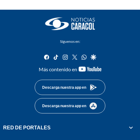
Síguenos en:
facebook
tiktok
instagram
twitter
whatsapp
google
youtube-
Más contenido en
footer
Descarga nuestra app en
Descarga nuestra app en
RED DE PORTALES