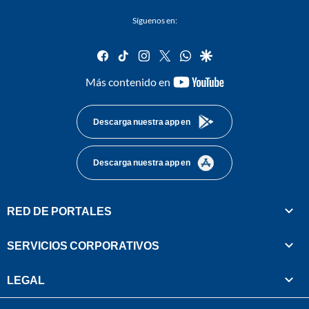
Síguenos en:
facebook
tiktok
instagram
twitter
whatsapp
google
youtube-
Más contenido en
footer
Descarga nuestra app en
Descarga nuestra app en
RED DE PORTALES
SERVICIOS CORPORATIVOS
LEGAL