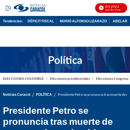
EN VIVO
Noticias Caracol En Vivo
Tendencias:
DÉFICIT FISCAL
MURIÓ ALFONSO LIZARAZO
ABELARDO
PUBLICIDAD
ELECCIONES COLOMBIA
Elecciones presidenciales
Elecciones Congreso
/
/
Noticias Caracol
POLÍTICA
Presidente Petro se pronuncia tras muerte de 
Presidente Petro se
pronuncia tras muerte de