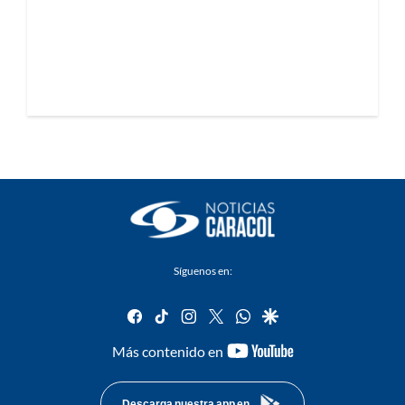
Síguenos en:
facebook
tiktok
instagram
twitter
whatsapp
google
youtube-
Más contenido en
footer
Descarga nuestra app en