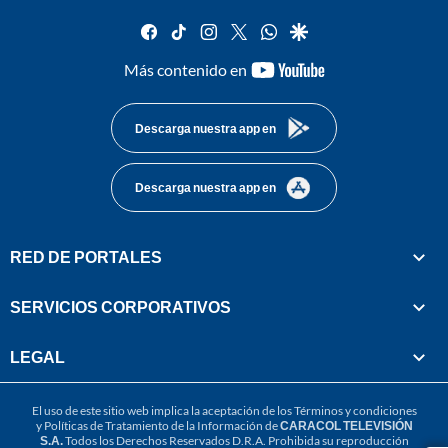
facebook
tiktok
instagram
twitter
whatsapp
google
youtube-
Más contenido en
footer
Descarga nuestra app en
Descarga nuestra app en
RED DE PORTALES
SERVICIOS CORPORATIVOS
LEGAL
El uso de este sitio web implica la aceptación de los
Términos y condiciones
y
Políticas de Tratamiento de la Información
de
CARACOL TELEVISIÓN
S.A.
Todos los Derechos Reservados D.R.A. Prohibida su reproducción