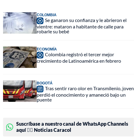
COLOMBIA
Se ganaron su confianza y le abrieron el
vientre: mataron a habitante de calle para
robarle su bebé
ECONOMÍA
Colombia registró el tercer mejor
crecimiento de Latinoamérica en febrero
BOGOTÁ
Tras sentir raro olor en Transmilenio, joven
perdió el conocimiento y amaneció bajo un
puente
Suscríbase a nuestro canal de WhatsApp Channels
aquí 👉🏻 Noticias Caracol