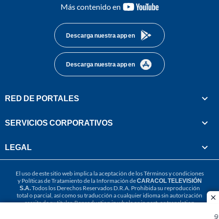
youtube-
Más contenido en
footer
Descarga nuestra app en
Descarga nuestra app en
RED DE PORTALES
SERVICIOS CORPORATIVOS
LEGAL
El uso de este sitio web implica la aceptación de los
Términos y condiciones
y
Políticas de Tratamiento de la Información
de
CARACOL TELEVISIÓN
S.A.
Todos los Derechos Reservados D.R.A. Prohibida su reproducción
total o parcial, así como su traducción a cualquier idioma sin autorización
cl
escrita de su titular. Reproduction in whole or in part, or translation
without written permission is prohibited. All rights reserved 2025.