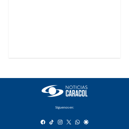
Síguenos en:
facebook
tiktok
instagram
twitter
whatsapp
google