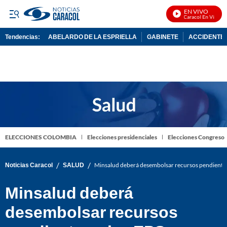
EN VIVO
Noticias Caracol En Vivo
Tendencias:
ABELARDO DE LA ESPRIELLA
GABINETE
ACCIDENTE 
PUBLICIDAD
ELECCIONES COLOMBIA
Elecciones presidenciales
Elecciones Congreso
/
/
Noticias Caracol
SALUD
Minsalud deberá desembolsar recursos pendientes 
Minsalud deberá
desembolsar recursos