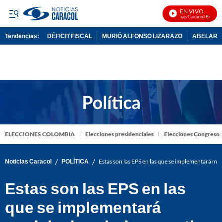
EN VIVO
Noticias Caracol En Vivo
Tendencias:
DÉFICIT FISCAL
MURIÓ ALFONSO LIZARAZO
ABELARDO
PUBLICIDAD
ELECCIONES COLOMBIA
Elecciones presidenciales
Elecciones Congreso
/
/
Noticias Caracol
POLÍTICA
Estas son las EPS en las que se implementará mo
Estas son las EPS en las
que se implementará