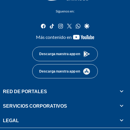
Síguenos en:
facebook
tiktok
instagram
twitter
whatsapp
google
youtube-
Más contenido en
footer
Descarga nuestra app en
Descarga nuestra app en
RED DE PORTALES
SERVICIOS CORPORATIVOS
LEGAL