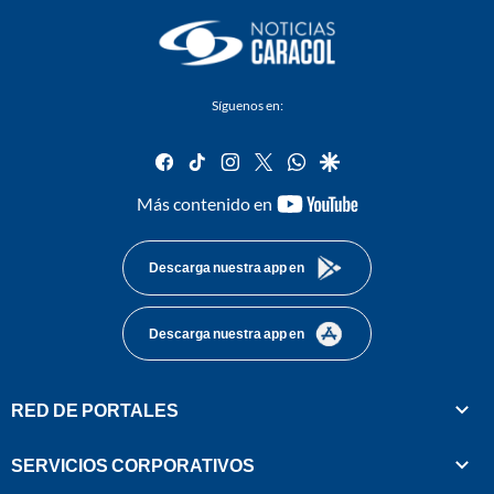
Síguenos en:
facebook
tiktok
instagram
twitter
whatsapp
google
youtube-
Más contenido en
footer
Descarga nuestra app en
Descarga nuestra app en
RED DE PORTALES
SERVICIOS CORPORATIVOS