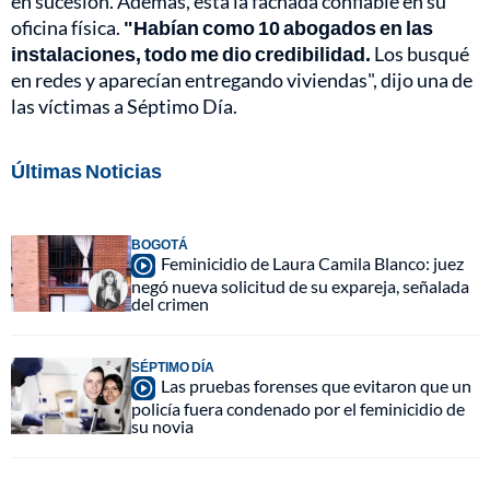
en sucesión. Además, está la fachada confiable en su
oficina física.
"Habían como 10 abogados en las
instalaciones, todo me dio credibilidad.
Los busqué
en redes y aparecían entregando viviendas", dijo una de
las víctimas a Séptimo Día.
Últimas Noticias
BOGOTÁ
Feminicidio de Laura Camila Blanco: juez
negó nueva solicitud de su expareja, señalada
del crimen
SÉPTIMO DÍA
Las pruebas forenses que evitaron que un
policía fuera condenado por el feminicidio de
su novia