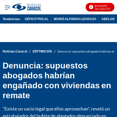
EN VIVO
Noticias Caracol En Vivo
Tendencias:
DÉFICIT FISCAL
MURIÓ ALFONSO LIZARAZO
ABELARDO
PUBLICIDAD
/
/
Noticias Caracol
SÉPTIMO DÍA
Denuncia: supuestos abogados habrían eng
Denuncia: supuestos
abogados habrían
engañado con viviendas en
remate
"Existe un vacío legal que ellos aprovechan", reveló un
extrabajador del bufete de abogados denunciado en