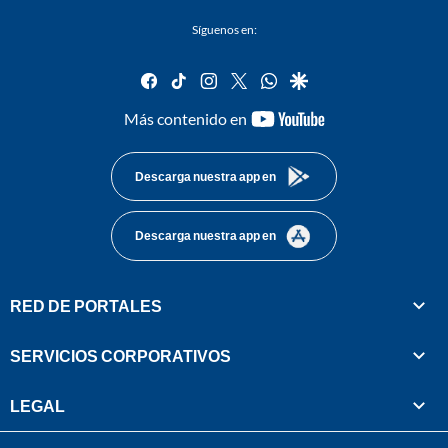
Síguenos en:
facebook
tiktok
instagram
twitter
whatsapp
google
youtube-
Más contenido en
footer
Descarga nuestra app en
Descarga nuestra app en
RED DE PORTALES
SERVICIOS CORPORATIVOS
LEGAL