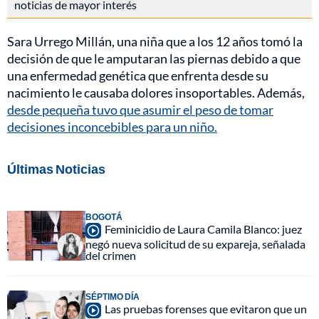
noticias de mayor interés
Sara Urrego Millán, una niña que a los 12 años tomó la
decisión de que le amputaran las piernas debido a que
una enfermedad genética que enfrenta desde su
nacimiento le causaba dolores insoportables. Además,
desde pequeña tuvo que asumir el peso de tomar
decisiones inconcebibles para un niño.
Últimas Noticias
BOGOTÁ
Feminicidio de Laura Camila Blanco: juez
negó nueva solicitud de su expareja, señalada
del crimen
SÉPTIMO DÍA
Las pruebas forenses que evitaron que un