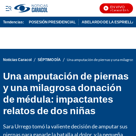
EN VIVO
Noticias Caracol En Vivo
Tendencias:
POSESIÓN PRESIDENCIAL
ABELARDO DE LA ESPRIELLA
PUBLICIDAD
/
/
Noticias Caracol
SÉPTIMO DÍA
Una amputación de piernas y una milagrosa 
Una amputación de piernas
y una milagrosa donación
de médula: impactantes
relatos de dos niñas
Sara Urrego tomó la valiente decisión de amputar sus
piernas para ganarle la batalla al dolor, y la pequeña