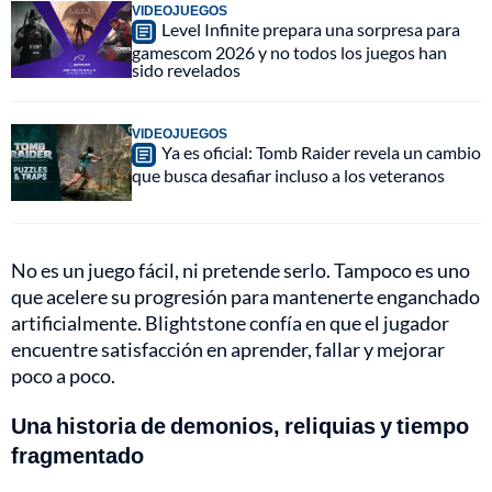
VIDEOJUEGOS
Level Infinite prepara una sorpresa para
gamescom 2026 y no todos los juegos han
sido revelados
VIDEOJUEGOS
Ya es oficial: Tomb Raider revela un cambio
que busca desafiar incluso a los veteranos
No es un juego fácil, ni pretende serlo. Tampoco es uno
que acelere su progresión para mantenerte enganchado
artificialmente. Blightstone confía en que el jugador
encuentre satisfacción en aprender, fallar y mejorar
poco a poco.
Una historia de demonios, reliquias y tiempo
fragmentado