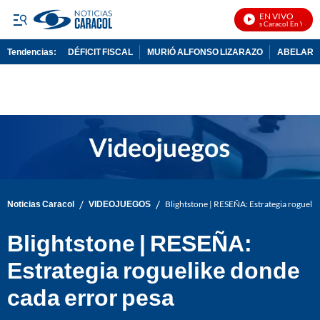
EN VIVO
Noticias Caracol En Vivo
Tendencias:
DÉFICIT FISCAL
MURIÓ ALFONSO LIZARAZO
ABELARDO
PUBLICIDAD
/
/
Noticias Caracol
VIDEOJUEGOS
Blightstone | RESEÑA: Estrategia rogueli
Blightstone | RESEÑA:
Estrategia roguelike donde
cada error pesa