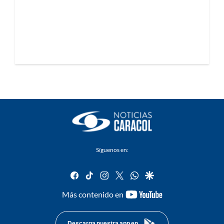
Síguenos en:
facebook
tiktok
instagram
twitter
whatsapp
google
youtube-
Más contenido en
footer
Descarga nuestra app en