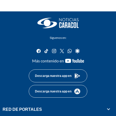
Síguenos en:
facebook
tiktok
instagram
twitter
whatsapp
google
youtube-
Más contenido en
footer
Descarga nuestra app en
Descarga nuestra app en
RED DE PORTALES