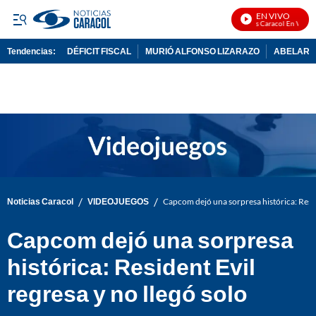
EN VIVO
Noticias Caracol En Vivo
Tendencias:
DÉFICIT FISCAL
MURIÓ ALFONSO LIZARAZO
ABELARDO
PUBLICIDAD
/
/
Noticias Caracol
VIDEOJUEGOS
Capcom dejó una sorpresa histórica: Reside
Capcom dejó una sorpresa
histórica: Resident Evil
regresa y no llegó solo