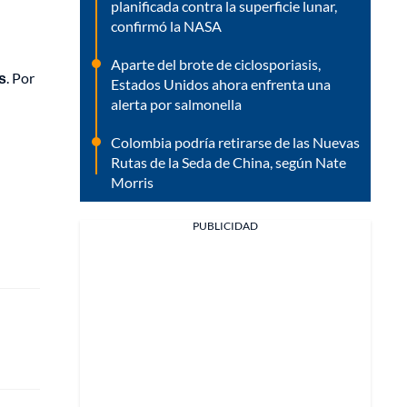
planificada contra la superficie lunar,
confirmó la NASA
Aparte del brote de ciclosporiasis,
s
. Por
Estados Unidos ahora enfrenta una
alerta por salmonella
Colombia podría retirarse de las Nuevas
Rutas de la Seda de China, según Nate
Morris
PUBLICIDAD