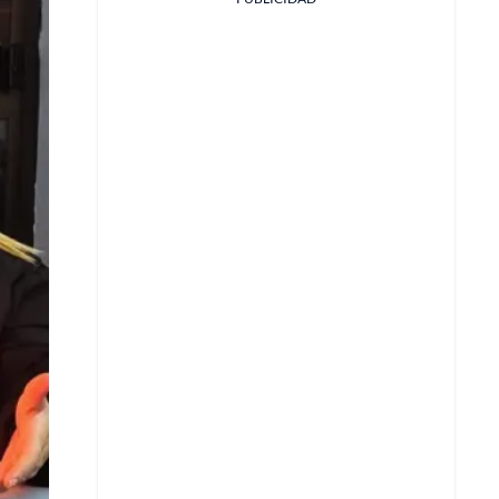
Facebook
X
Whatsapp
Copiar enlace
Telegram
LinkedIn