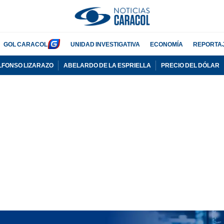
GOL CARACOL
UNIDAD INVESTIGATIVA
ECONOMÍA
REPORTA
LFONSO LIZARAZO
ABELARDO DE LA ESPRIELLA
PRECIO DEL DÓLAR
PUBLICIDAD