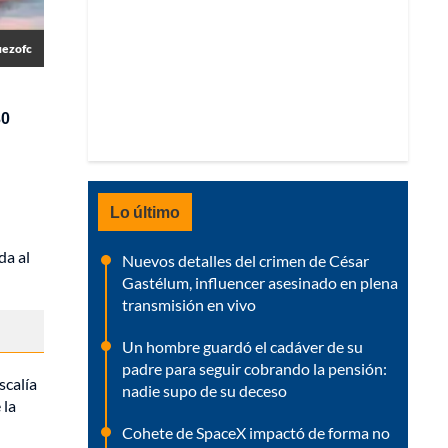
uezofc
30
Lo último
da al
Nuevos detalles del crimen de César
Gastélum, influencer asesinado en plena
transmisión en vivo
Un hombre guardó el cadáver de su
padre para seguir cobrando la pensión:
scalía
nadie supo de su deceso
 la
Cohete de SpaceX impactó de forma no