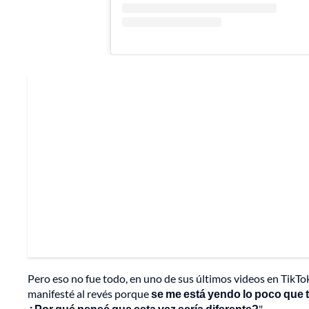
Pero eso no fue todo, en uno de sus últimos videos en TikTo
manifesté al revés porque
se me está yendo lo poco que 
¿Por qué pensé que esta vez sería diferente?
".