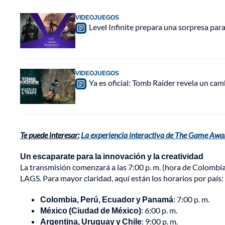
VIDEOJUEGOS
Level Infinite prepara una sorpresa pa
VIDEOJUEGOS
Ya es oficial: Tomb Raider revela un cam
Te puede interesar:
La experiencia interactiva de The Game Awar
Un escaparate para la innovación y la creatividad
La transmisión comenzará a las 7:00 p. m. (hora de Colombia)
LAGS. Para mayor claridad, aquí están los horarios por país:
Colombia, Perú, Ecuador y Panamá
: 7:00 p. m.
México (Ciudad de México)
: 6:00 p. m.
Argentina, Uruguay y Chile
: 9:00 p. m.