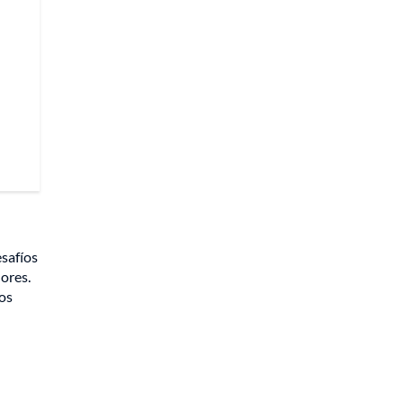
esafíos
ores.
los