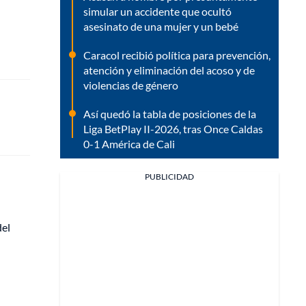
simular un accidente que ocultó
asesinato de una mujer y un bebé
Caracol recibió política para prevención,
atención y eliminación del acoso y de
violencias de género
Así quedó la tabla de posiciones de la
Liga BetPlay II-2026, tras Once Caldas
0-1 América de Cali
PUBLICIDAD
del