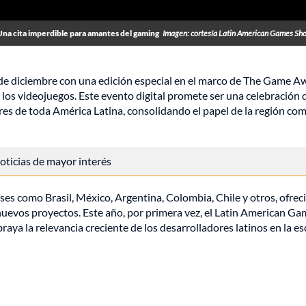
Una cita imperdible para amantes del gaming
Imagen: cortesía Latin American Games S
de diciembre con una edición especial en el marco de The Game A
 los videojuegos. Este evento digital promete ser una celebración 
ores de toda América Latina, consolidando el papel de la región co
 noticias de mayor interés
ses como Brasil, México, Argentina, Colombia, Chile y otros, ofre
nuevos proyectos. Este año, por primera vez, el Latin American G
ya la relevancia creciente de los desarrolladores latinos en la e