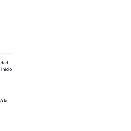
idad
 inicio
ó la