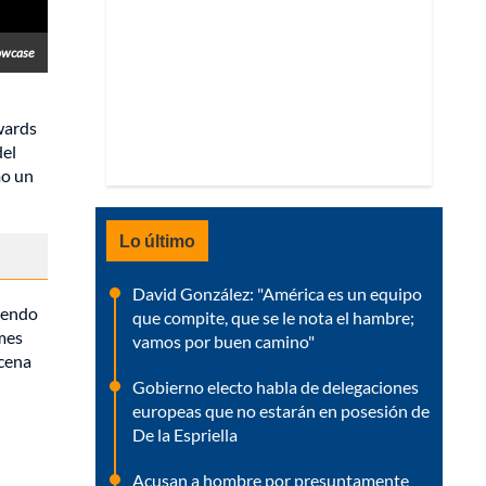
howcase
wards
del
mo un
Lo último
David González: "América es un equipo
ciendo
que compite, que se le nota el hambre;
ames
vamos por buen camino"
scena
Gobierno electo habla de delegaciones
europeas que no estarán en posesión de
De la Espriella
Acusan a hombre por presuntamente