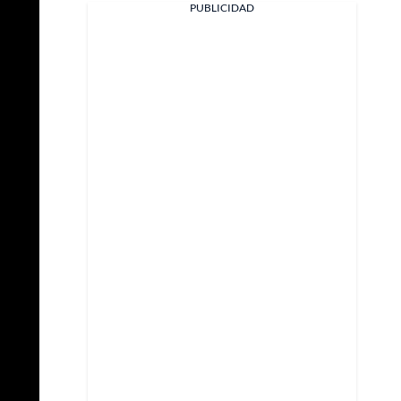
PUBLICIDAD
Facebook
X
Whatsapp
Copiar enlace
Telegram
LinkedIn