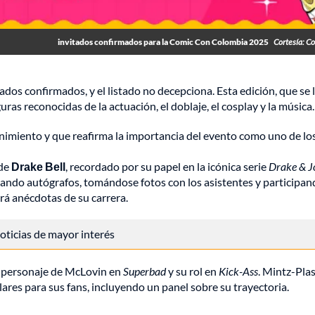
invitados confirmados para la Comic Con Colombia 2025
Cortesía: Co
dos confirmados, y el listado no decepciona. Esta edición, que se 
guras reconocidas de la actuación, el doblaje, el cosplay y la música.
enimiento y que reafirma la importancia del evento como uno de lo
 de
Drake Bell
, recordado por su papel en la icónica serie
Drake & J
rmando autógrafos, tomándose fotos con los asistentes y participa
rá anécdotas de su carrera.
 noticias de mayor interés
u personaje de McLovin en
Superbad
y su rol en
Kick-Ass
. Mintz-Pla
ilares para sus fans, incluyendo un panel sobre su trayectoria.