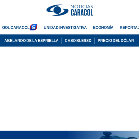
GOL CARACOL
UNIDAD INVESTIGATIVA
ECONOMÍA
REPORTA
ABELARDO DE LA ESPRIELLA
CASO BLESSD
PRECIO DEL DÓLAR
PUBLICIDAD