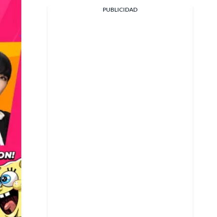
PUBLICIDAD
Facebook
X
Whatsapp
Copiar enlace
Telegram
LinkedIn