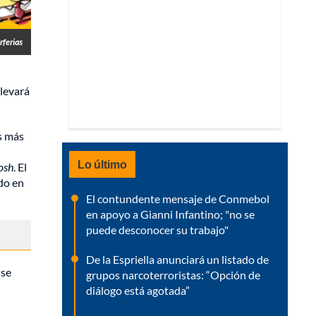
rferias
llevará
s más
Lo último
osh
. El
ndo en
El contundente mensaje de Conmebol
en apoyo a Gianni Infantino; "no se
puede desconocer su trabajo"
De la Espriella anunciará un listado de
sse
grupos narcoterroristas: “Opción de
diálogo está agotada”