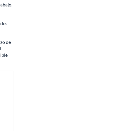
rabajo.
ades
rzo de
l
ible