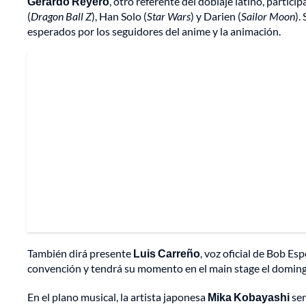
Gerardo Reyero
, otro referente del doblaje latino, partici
(
Dragon Ball Z
), Han Solo (
Star Wars
) y Darien (
Sailor Moon
).
esperados por los seguidores del anime y la animación.
También dirá presente
Luis Carreño
, voz oficial de Bob Es
convención y tendrá su momento en el main stage el doming
En el plano musical, la artista japonesa
Mika Kobayashi
ser