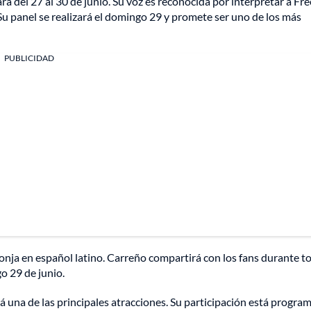
pará del 27 al 30 de junio. Su voz es reconocida por interpretar a Fr
 Su panel se realizará el domingo 29 y promete ser uno de los más
PUBLICIDAD
ponja en español latino. Carreño compartirá con los fans durante to
o 29 de junio.
á una de las principales atracciones. Su participación está progra