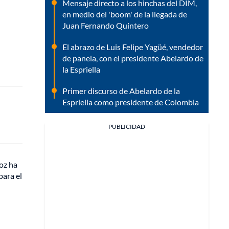
Mensaje directo a los hinchas del DIM,
en medio del 'boom' de la llegada de
Juan Fernando Quintero
El abrazo de Luis Felipe Yagüé, vendedor
de panela, con el presidente Abelardo de
la Espriella
Primer discurso de Abelardo de la
Espriella como presidente de Colombia
PUBLICIDAD
voz ha
para el