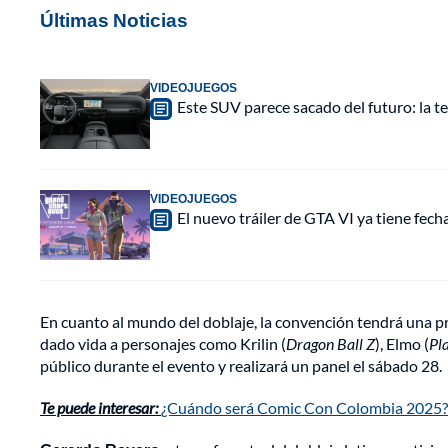
Últimas Noticias
VIDEOJUEGOS
Este SUV parece sacado del futuro: la t
VIDEOJUEGOS
El nuevo tráiler de GTA VI ya tiene fec
En cuanto al mundo del doblaje, la convención tendrá una p
dado vida a personajes como Krilin (
Dragon Ball Z
), Elmo (
Pl
público durante el evento y realizará un panel el sábado 28.
Te puede interesar:
¿Cuándo será Comic Con Colombia 2025? E