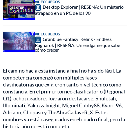
VIDEOJUEGOS
Desktop Explorer | RESEÑA: Un misterio
atrapado en un PC de los 90
VIDEOJUEGOS
Granblue Fantasy: Relink - Endless
Ragnarok | RESEÑA: Un endgame que sabe
cómo crecer
El camino hacia esta instancia final no ha sido fácil. La
competencia comenzó con múltiples fases
clasificatorias que exigieron tanto nivel técnico como
constancia. En el primer torneo clasificatorio (Regional
Q1), ocho jugadores lograron destacarse: Shuletah,
Illuminati, Yakuzzaknight, Miguel Cubby88, Kyori_96,
Adriano, Chopaso y TheAbraCadaveR_X. Estos
nombres ya están asegurados en el cuadro final, pero la
historia aún no está completa.