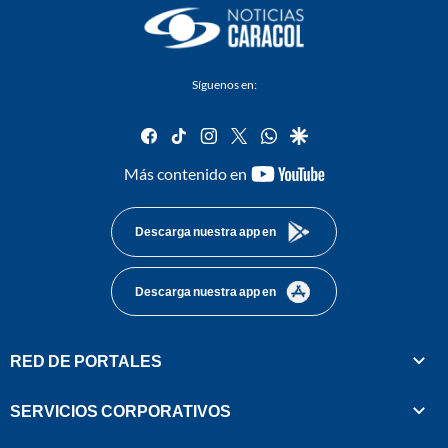
Síguenos en:
facebook
tiktok
instagram
twitter
whatsapp
google
youtube-
Más contenido en
footer
Descarga nuestra app en
Descarga nuestra app en
RED DE PORTALES
SERVICIOS CORPORATIVOS