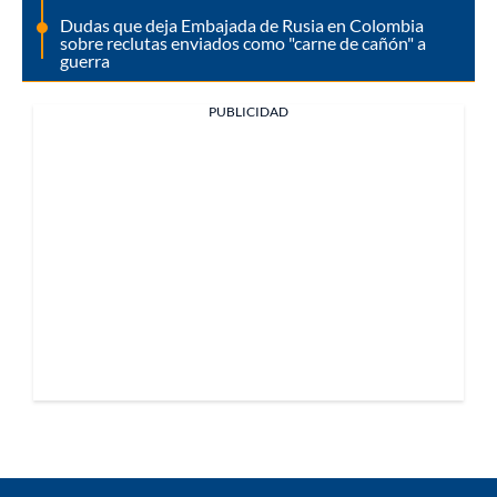
Dudas que deja Embajada de Rusia en Colombia
sobre reclutas enviados como "carne de cañón" a
guerra
PUBLICIDAD