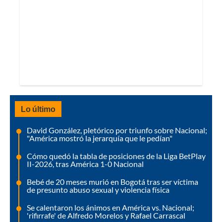
Lo último
David González, pletórico por triunfo sobre Nacional;
"América mostró la jerarquía que le pedían"
Cómo quedó la tabla de posiciones de la Liga BetPlay
II-2026, tras América 1-0 Nacional
Bebé de 20 meses murió en Bogotá tras ser víctima
de presunto abuso sexual y violencia física
Se calentaron los ánimos en América vs. Nacional;
'rifirrafe' de Alfredo Morelos y Rafael Carrascal