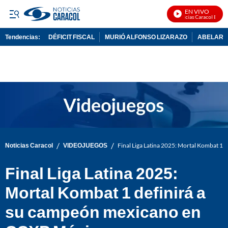
EN VIVO
Noticias Caracol En Vivo
Tendencias:
DÉFICIT FISCAL
MURIÓ ALFONSO LIZARAZO
ABELARDO
PUBLICIDAD
/
/
Noticias Caracol
VIDEOJUEGOS
Final Liga Latina 2025: Mortal Kombat 1
Final Liga Latina 2025:
Mortal Kombat 1 definirá a
su campeón mexicano en