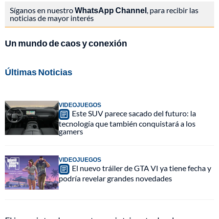
Síganos en nuestro
WhatsApp Channel
, para recibir las
noticias de mayor interés
Un mundo de caos y conexión
Últimas Noticias
VIDEOJUEGOS
Este SUV parece sacado del futuro: la
tecnología que también conquistará a los
gamers
VIDEOJUEGOS
El nuevo tráiler de GTA VI ya tiene fecha y
podría revelar grandes novedades