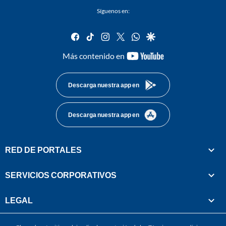
Síguenos en:
facebook
tiktok
instagram
twitter
whatsapp
google
youtube-
Más contenido en
footer
Descarga nuestra app en
Descarga nuestra app en
RED DE PORTALES
SERVICIOS CORPORATIVOS
LEGAL