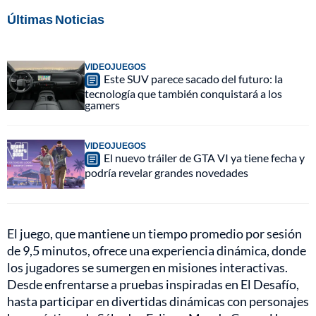
Últimas Noticias
VIDEOJUEGOS
Este SUV parece sacado del futuro: la
tecnología que también conquistará a los
gamers
VIDEOJUEGOS
El nuevo tráiler de GTA VI ya tiene fecha y
podría revelar grandes novedades
El juego, que mantiene un tiempo promedio por sesión
de 9,5 minutos, ofrece una experiencia dinámica, donde
los jugadores se sumergen en misiones interactivas.
Desde enfrentarse a pruebas inspiradas en El Desafío,
hasta participar en divertidas dinámicas con personajes