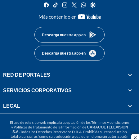
facebook
tiktok
instagram
twitter
whatsapp
google
youtube-
Más contenido en
footer
Descarga nuestra app en
Descarga nuestra app en
RED DE PORTALES
SERVICIOS CORPORATIVOS
LEGAL
El uso de este sitio web implica la aceptación de los
Términos y condiciones
y
Políticas de Tratamiento de la Información
de
CARACOL TELEVISIÓN
S.A.
Todos los Derechos Reservados D.R.A. Prohibida su reproducción
total o parcial, así como su traducción a cualquier idioma sin autorización