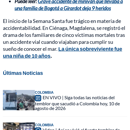
Puede leer:
Grave accidente de miniván que llevaba a
una familia de Bogotá a Girardot deja 9 heridos
El inicio de la Semana Santa fue trágico en materia de
accidentabilidad. En Ciénaga, Magdalena, se registró el
drama de los familiares de cinco víctimas mortales tras
un accidente vial cuando viajaban para cumplir su
sueño de conocer el mar.
La única sobreviviente fue
una niña de 10 años
.
Últimas Noticias
COLOMBIA
EN VIVO | Siga todas las noticias del
temblor que sacudió a Colombia hoy, 10 de
agosto de 2026
COLOMBIA
Video | Así se vivió el fuerte temblor de