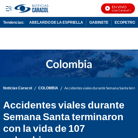
EN VIVO
Noticias Caracol En Viv
Tendencias:
ABELARDO DE LA ESPRIELLA
GABINETE
ECOPETROL
PUBLICIDAD
/
/
Noticias Caracol
COLOMBIA
Accidentes viales durante Semana Santa termi
Accidentes viales durante
Semana Santa terminaron
con la vida de 107