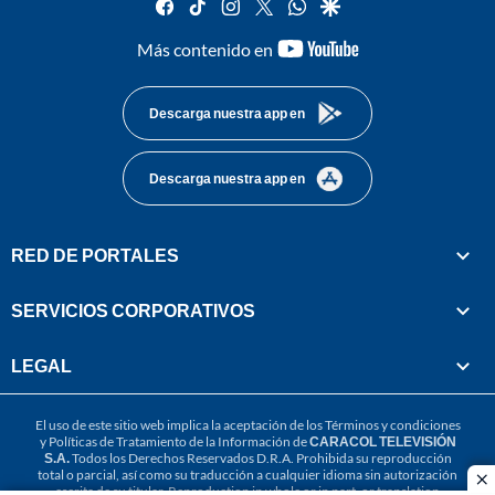
facebook
tiktok
instagram
twitter
whatsapp
google
youtube-
Más contenido en
footer
Descarga nuestra app en
Descarga nuestra app en
RED DE PORTALES
SERVICIOS CORPORATIVOS
LEGAL
El uso de este sitio web implica la aceptación de los
Términos y condiciones
y
Políticas de Tratamiento de la Información
de
CARACOL TELEVISIÓN
S.A.
Todos los Derechos Reservados D.R.A. Prohibida su reproducción
total o parcial, así como su traducción a cualquier idioma sin autorización
cl
escrita de su titular. Reproduction in whole or in part, or translation