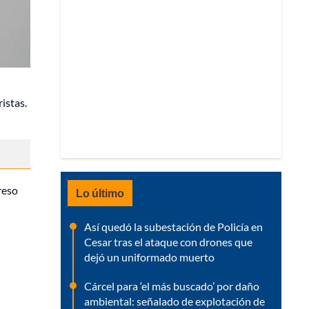
istas.
reso
Lo último
Así quedó la subestación de Policía en
Cesar tras el ataque con drones que
dejó un uniformado muerto
Cárcel para ‘el más buscado’ por daño
ambiental: señalado de explotación de