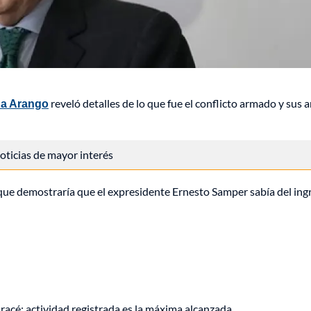
na Arango
reveló detalles de lo que fue el conflicto armado y sus ar
 noticias de mayor interés
, que demostraría que el expresidente Ernesto Samper sabía del ing
racé: actividad registrada es la máxima alcanzada