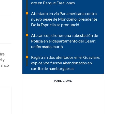
oro en Parque Farallones
Atentado en vía Panamericana contra
nuevo peaje de Mondomo; presidente
De la Espriella se pronunció
Atacan con drones una subestación de
Policía en el departamento del Cesar:
uniformado murió
re,
Registran dos atentados en el Guaviare:
l y
explosivos fueron abandonados en
ráfico
carrito de hamburguesas
PUBLICIDAD