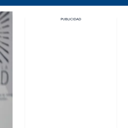
PUBLICIDAD
Facebook
X
Whatsapp
Copiar enlace
Telegram
LinkedIn