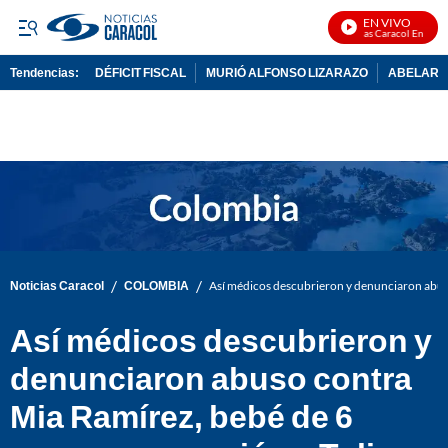
EN VIVO
Noticias Caracol En Vivo
Tendencias:
DÉFICIT FISCAL
MURIÓ ALFONSO LIZARAZO
ABELARDO
PUBLICIDAD
/
/
Noticias Caracol
COLOMBIA
Así médicos descubrieron y denunciaron abus
Así médicos descubrieron y
denunciaron abuso contra
Mia Ramírez, bebé de 6