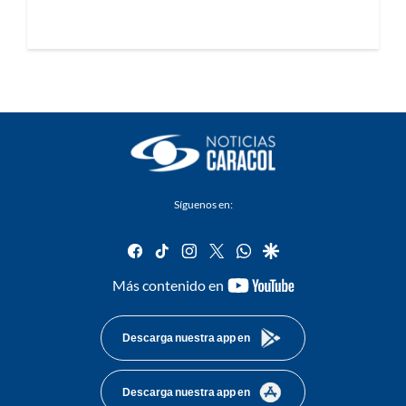
Síguenos en:
facebook
tiktok
instagram
twitter
whatsapp
google
youtube-
Más contenido en
footer
Descarga nuestra app en
Descarga nuestra app en