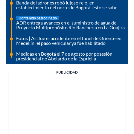
Banda de ladrones robó lujoso reloj en
establecimiento del norte de Bogotá: esto se sabe
Contenido patrocinado
ADR entrega avances en el suministro de agua del
Proyecto Multipropósito Río Ranchería en La Guajira
Fotos | Así fue el accidente en el túnel de Oriente en
Medellín: el paso vehicular ya fue habilitado
Medidas en Bogotá el 7 de agosto por posesión
presidencial de Abelardo de la Espriella
PUBLICIDAD